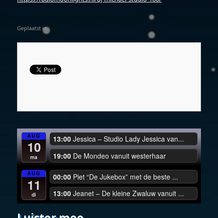
Geplaatst in .
AUG
13:00
Jessica – Studio Lady Jessica van...
10
19:00
De Mondeo vanuit westerhaar
ma
AUG
00:00
Piet “De Jukebox” met de beste ...
11
13:00
Jeanet – De kleine Zwaluw vanuit ...
di
Luister mee