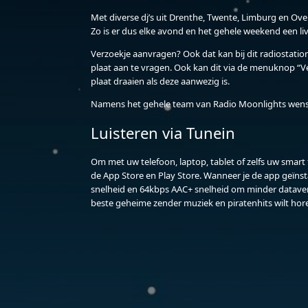
Met diverse dj’s uit Drenthe, Twente, Limburg en Over
Zo is er dus elke avond en het gehele weekend een liv
Verzoekje aanvragen? Ook dat kan bij dit radiostati
plaat aan te vragen. Ook kan dit via de menuknop “Ve
plaat draaien als deze aanwezig is.
Namens het gehele team van Radio Moonlights wensen 
Luisteren via Tunein
Om met uw telefoon, laptop, tablet of zelfs uw smart
de App Store en Play Store. Wanneer je de app geïns
snelheid en 64kbps AAC+ snelheid om minder dataverke
beste geheime zender muziek en piratenhits wilt hore