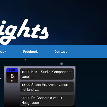
book
Fotoboek
Contact
AUG
10:00
Kris – Studio Klompenboer
8
vanuit ...
e
za
.
15:00
Studio Hitzzzboer vanuit
het land v...
20:00
De Concordia vanuit
Hoogeveen