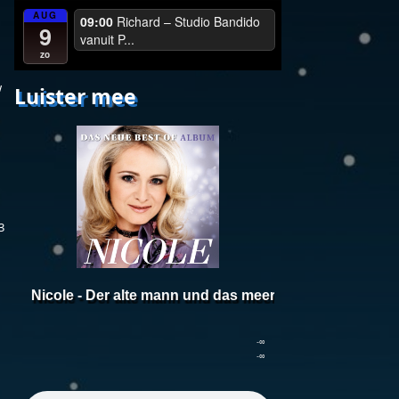
AUG
09:00
Richard – Studio Bandido
9
vanuit P...
zo
w
Luister mee
3