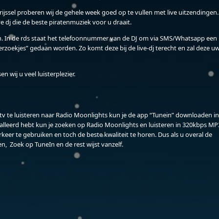
ijssel proberen wij de gehele week goed op te vullen met live uitzendingen.
e dj die de beste piratenmuziek voor u draait.
on. In de rds staat het telefoonnummer van de DJ om via SMS/Whatsapp een
rzoekjes” gedaan worden. Zo komt deze bij de live-dj terecht en zal deze u
wij u veel luisterplezier.
 tv te luisteren naar Radio Moonlights kun je de app “Tunein” downloaden in
talleerd hebt kun je zoeken op Radio Moonlights en luisteren in 320kbps MP
er te gebruiken en toch de beste kwaliteit te horen. Dus als u overal de
n, Zoek op TuneIn en de rest wijst vanzelf.