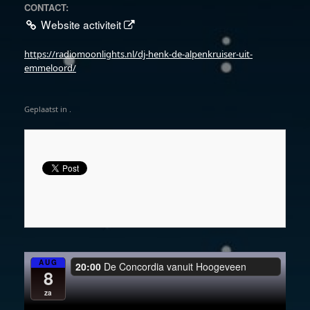
CONTACT:
Website activiteit
https://radiomoonlights.nl/dj-henk-de-alpenkruiser-uit-
emmeloord/
Geplaatst in .
AUG
20:00
De Concordia vanuit Hoogeveen
8
za