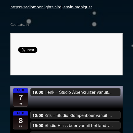
https://radiomoonlights.nl/dj-erwin-monique/
Geplaatst in .
AUG
19:00
Henk – Studio Alpenkruizer vanuit...
7
vr
AUG
10:00
Kris – Studio Klompenboer vanuit ...
8
15:00
Studio Hitzzzboer vanuit het land v...
za