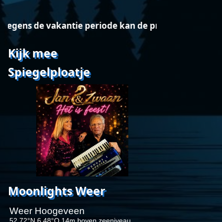
ens de vakantie periode kan de programmering afw
Kijk mee
Spiegelploatje
Moonlights Weer