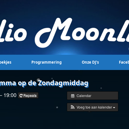
oekjes
Programmering
Onze DJ’s
Face
ramma op de Zondagmiddag
 – 19:00
Repeats
Calendar
Voeg toe aan kalender