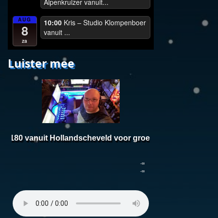
Alpenkruizer vanuit...
AUG
10:00
Kris – Studio Klompenboer
8
vanuit ...
za
Luister mee