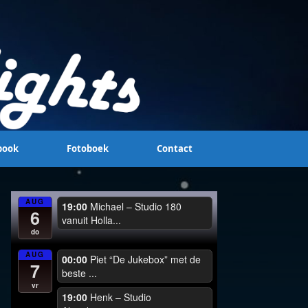
book
Fotoboek
Contact
AUG
19:00
Michael – Studio 180
6
vanuit Holla...
do
AUG
00:00
Piet “De Jukebox” met de
7
beste ...
vr
19:00
Henk – Studio