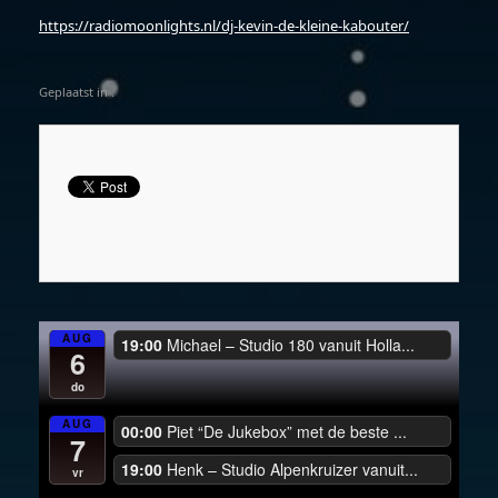
https://radiomoonlights.nl/dj-kevin-de-kleine-kabouter/
Geplaatst in .
AUG
19:00
Michael – Studio 180 vanuit Holla...
6
do
AUG
00:00
Piet “De Jukebox” met de beste ...
7
19:00
Henk – Studio Alpenkruizer vanuit...
vr